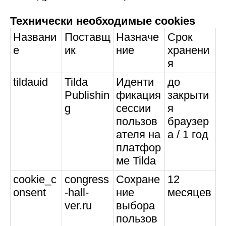
Технически необходимые cookies
Названи
Поставщ
Назначе
Срок
е
ик
ние
хранени
я
tildauid
Tilda
Иденти
до
Publishin
фикация
закрыти
g
сессии
я
пользов
браузер
ателя на
а / 1 год
платфор
ме Tilda
cookie_c
congress
Сохране
12
onsent
-hall-
ние
месяцев
ver.ru
выбора
пользов