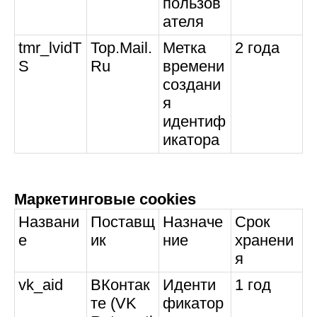
пользов
ателя
tmr_lvidT
Top.Mail.
Метка
2 года
S
Ru
времени
создани
я
идентиф
икатора
Маркетинговые cookies
Названи
Поставщ
Назначе
Срок
е
ик
ние
хранени
я
vk_aid
ВКонтак
Иденти
1 год
те (VK
фикатор