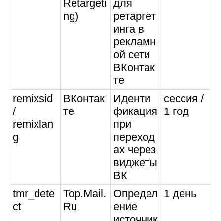
Retargeti
для
ng)
ретаргет
инга в
рекламн
ой сети
ВКонтак
те
remixsid
ВКонтак
Иденти
сессия /
/
те
фикация
1 год
remixlan
при
g
переход
ах через
виджеты
ВК
tmr_dete
Top.Mail.
Определ
1 день
ct
Ru
ение
источник