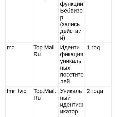
функции
Вебвизо
р
(запись
действи
й)
mc
Top.Mail.
Иденти
1 год
Ru
фикация
уникаль
ных
посетите
лей
tmr_lvid
Top.Mail.
Уникаль
2 года
Ru
ный
идентиф
икатор