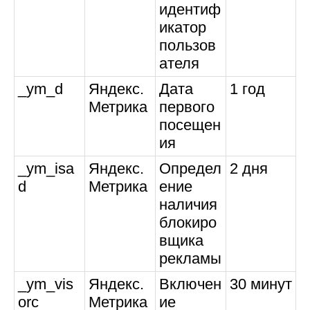
идентиф
икатор
пользов
ателя
_ym_d
Яндекс.
Дата
1 год
Метрика
первого
посещен
ия
_ym_isa
Яндекс.
Определ
2 дня
d
Метрика
ение
наличия
блокиро
вщика
рекламы
_ym_vis
Яндекс.
Включен
30 минут
orc
Метрика
ие