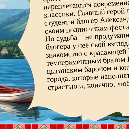
переплетаются современн
классики. Главный герой 
студент и блогер Алексан
своим подписчикам фести
Но судьба – не продуманн
блогера у неё свой взгля
знакомство с красавицей
темпераментным братом 
цыганским бароном и ко
города, которые наполня
страстью и, конечно, люб