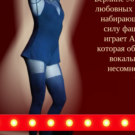
любовных 
набирающ
силу фа
играет А
которая о
вокаль
несомн