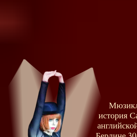
Мюзикл
история С
английско
Берлине 30