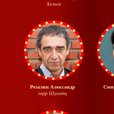
Хельга
Резалин Александр
Сми
герр Шультц