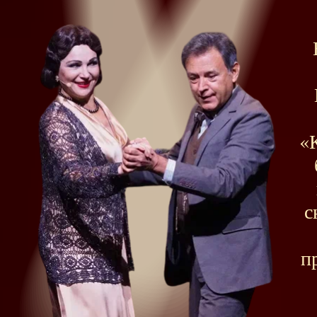
«
с
п